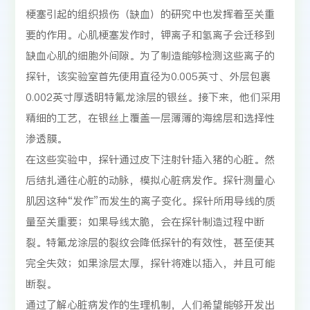
梗塞引起的组织损伤（缺血）的研究中也发挥着至关重
要的作用。心肌梗塞发作时，钾离子和氢离子会迁移到
缺血心肌的细胞外间隙。为了制造能够检测这些离子的
探针，该实验室首先使用直径为0.005英寸、外层包裹
0.002英寸厚透明特氟龙涂层的银丝。接下来，他们采用
精细的工艺，在银丝上覆盖一层薄薄的海绵层和选择性
渗透膜。
在这些实验中，探针通过皮下注射针插入猪的心脏。然
后结扎通往心脏的动脉，模拟心脏病发作。探针测量心
肌因这种“发作”而发生的离子变化。探针所用导线的质
量至关重要；如果导线太脆，会在探针制造过程中断
裂。特氟龙涂层的裂纹会降低探针的有效性，甚至使其
完全失效；如果涂层太厚，探针将难以插入，并且可能
断裂。
通过了解心脏病发作的生理机制，人们希望能够开发出