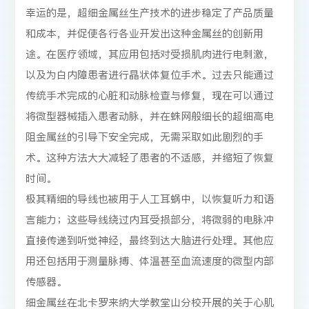
幸运的是，超细金属丝生产技术的进步稳定了产品质量
和成本，并促使各行各业开发出这种金属丝的创新用
途。在医疗领域，其应用包括对受损肌肉进行电刺激，
以及为白内障患者进行晶状体复位手术。过去只能通过
传统手术完成的心脏和动脉检查与修复，现在可以通过
将微型器械插入患者动脉，并在蛛网般细长的超细高电
阻金属丝的引导下安全完成，无需采取如此剧烈的手
术。这种方法大大减轻了患者的不适感，并缩短了恢复
时间。
极其精细的导线也被用于人工耳蜗中，以恢复听力和语
言能力；这些导线绕过内耳受损部分，将微弱的电脉冲
直接传递到听觉神经，最终到达大脑进行处理。其他应
用还包括用于测量脉搏、体温甚至血流速度的微型内部
传感器。
细金属丝在北卡罗来纳大学教堂山分校开展的关于心肌