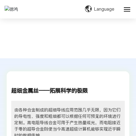
Language
网站首页
新闻资讯
关于我们
产品材料
产品与服务
超细金属丝——拓展科学的极限
新闻资讯
服务支持
由各种合金制成的超细导线应用范围几乎无限，因为它们
的导电性、强度和粗细都可以根据任何可预见的环境进行
定制。高电阻导线合金可用于产生热量或光，而电阻接近
联系我们
于零的超导合金则使当今高速超级计算机能够实现近乎瞬
时的数据传输。