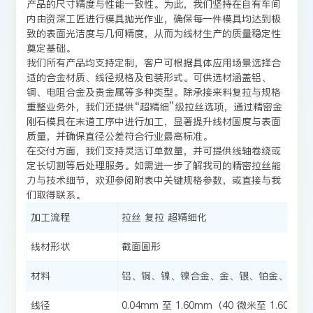
产品的尺寸精度与性能一致性。为此，我们坚持在自有车间
内由资深工匠进行模具抛光作业，确保每一件模具均达到极
致的表面光洁度与几何精度，从而为线材生产的质量稳定性
奠定基础。
我们所有产品均支持定制，客户可根据具体应用场景选择合
适的合金材质、线径规格及包装形式。可供选材涵盖铝、
铜、电阻合金及贵金属等多种类型。除承接来料复拉与规格
重整业务外，我们还提供“超精细”级拉丝选项，通过精密金
刚石模具在末道工序中进行加工，显著提升线材圆度与表面
质量，并确保直径公差符合行业最高标准。
在交付方面，我们支持灵活订单数量，并可提供线轴卷绕或
定长切割等后处理服务。如需进一步了解我司的精密拉丝能
力与技术细节，欢迎参阅附表中关键规格参数，或直接与我
们取得联系。
加工流程
拉丝 复拉 超精细化
线材形状
截面圆形
材料
铝、铜、镍、镍合金、金、银、铂金、铂合
线径
0.04mm 至 1.60mm（40 微米至 1.6