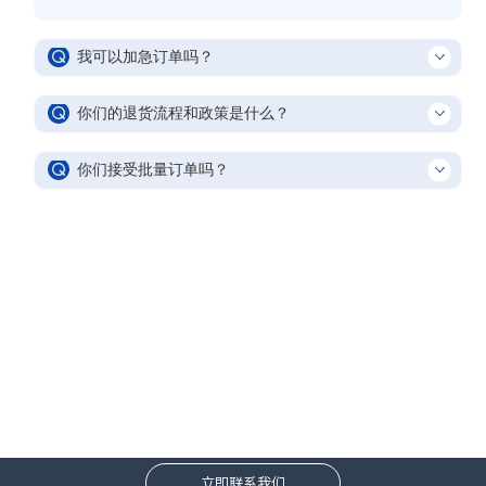
我可以加急订单吗？
我们深知原材料的充足供应对您的运营至关重要。公司备有大量
你们的退货流程和政策是什么？
各种尺寸和规格的原材料库存，并致力于提供尽可能短的交货周
期。即便如此，如今快节奏的商业环境也使得许多客户要求更短
顾客可能出于各种原因想要退货。然而，由于公司生产的大部分
的交货周期，甚至要求立即发货。然而，作为一家定制制造商，
你们接受批量订单吗？
线材都是根据客户的具体要求定制的，因此如果您订购的商品不
我们不储备成品以供立即发货。此外，由于许多客户同时要求加
再需要，您应该联系您的客户经理，以确定该商品是否可以退
是的，您可以下总订单并要求定期发货。
急处理，如果我们承诺提供实际上无法实现的服务，这对客户来
货。重新入库费用取决于退货商品的具体情况。 如果产品存在质
没有更多了
说是不公平的。因此，我们不提供加急服务。如果您确实面临紧
量问题或不符合规格，请立即联系您的客户经理或客户服务代
急情况，最好咨询我们的客户服务代表或您的客户经理，安排部
表，并详细说明您的问题和发现。如果我们需要您退回产品以解
分发货和/或更高优先级的运输方式。您也可以讨论诸如定期发货
决问题，请仔细重新包装产品，以确保在退货过程中不会受到损
等方案，以避免未来出现发货安排方面的问题。
坏。 DHDT对因操作不当或包装不当造成的损坏概不负责。 寄送
至： 江苏省常州市高新区罗溪镇罗浮山路16号9幢 常州德鸿导体
科技有限公司 邮政编码：213133 联系人：您的客户经理收 公司
收到您的材料后，会进行登记并送至质量保证部门进行评估。评
传承工匠精神 铸就军工精品
估完成后，我们会立即通知您结果。如果需要更换，生产部门会
优先处理您的订单，并尽快将更换后的材料重新寄送给您。
立即联系我们